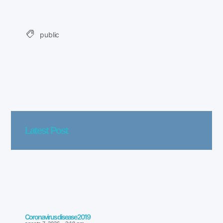
public
Latest Post
Coronavirus disease 2019