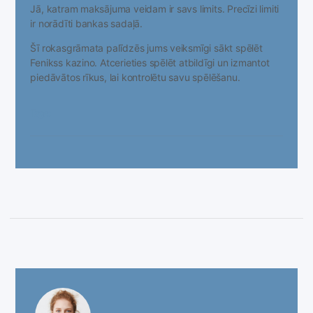
Jā, katram maksājuma veidam ir savs limits. Precīzi limiti
ir norādīti bankas sadaļā.
Šī rokasgrāmata palīdzēs jums veiksmīgi sākt spēlēt
Fenikss kazino. Atcerieties spēlēt atbildīgi un izmantot
piedāvātos rīkus, lai kontrolētu savu spēlēšanu.
Tags :