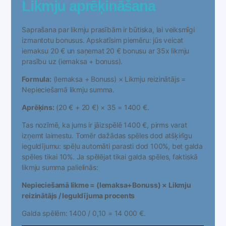
Likmju aprēķināšana
Saprašana par likmju prasībām ir būtiska, lai veiksmīgi
izmantotu bonusus. Apskatīsim piemēru: jūs veicat
iemaksu 20 € un saņemat 20 € bonusu ar 35x likmju
prasību uz (iemaksa + bonuss).
Formula:
(Iemaksa + Bonuss) × Likmju reizinātājs =
Nepieciešamā likmju summa.
Aprēķins:
(20 € + 20 €) × 35 = 1400 €.
Tas nozīmē, ka jums ir jāizspēlē 1400 €, pirms varat
izņemt laimestu. Tomēr dažādas spēles dod atšķirīgu
ieguldījumu: spēļu automāti parasti dod 100%, bet galda
spēles tikai 10%. Ja spēlējat tikai galda spēles, faktiskā
likmju summa palielinās:
Nepieciešamā likme = (Iemaksa+Bonuss) × Likmju
reizinātājs / Ieguldījuma procents
Galda spēlēm: 1400 / 0,10 = 14 000 €.