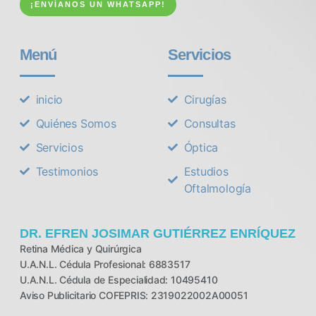
¡ENVÍANOS UN WHATSAPP!
Menú
Servicios
inicio
Cirugías
Quiénes Somos
Consultas
Servicios
Óptica
Testimonios
Estudios
Oftalmología
DR. EFREN JOSIMAR GUTIÉRREZ ENRÍQUEZ
Retina Médica y Quirúrgica
U.A.N.L. Cédula Profesional: 6883517
U.A.N.L. Cédula de Especialidad: 10495410
Aviso Publicitario COFEPRIS: 2319022002A00051