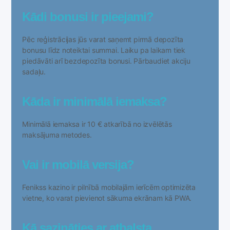
Kādi bonusi ir pieejami?
Pēc reģistrācijas jūs varat saņemt pirmā depozīta
bonusu līdz noteiktai summai. Laiku pa laikam tiek
piedāvāti arī bezdepozīta bonusi. Pārbaudiet akciju
sadaļu.
Kāda ir minimālā iemaksa?
Minimālā iemaksa ir 10 € atkarībā no izvēlētās
maksājuma metodes.
Vai ir mobilā versija?
Fenikss kazino ir pilnībā mobilajām ierīcēm optimizēta
vietne, ko varat pievienot sākuma ekrānam kā PWA.
Kā sazināties ar atbalsta