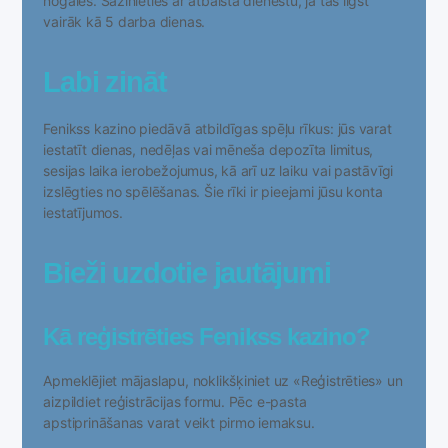
nogalēs. Sazinieties ar atbalsta dienestu, ja tas ilgst
vairāk kā 5 darba dienas.
Labi zināt
Fenikss kazino piedāvā atbildīgas spēļu rīkus: jūs varat
iestatīt dienas, nedēļas vai mēneša depozīta limitus,
sesijas laika ierobežojumus, kā arī uz laiku vai pastāvīgi
izslēgties no spēlēšanas. Šie rīki ir pieejami jūsu konta
iestatījumos.
Bieži uzdotie jautājumi
Kā reģistrēties Fenikss kazino?
Apmeklējiet mājaslapu, noklikšķiniet uz «Reģistrēties» un
aizpildiet reģistrācijas formu. Pēc e-pasta
apstiprināšanas varat veikt pirmo iemaksu.