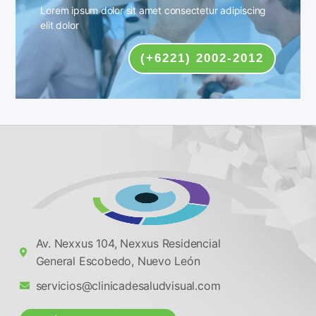
Lorem ipsum dolor sit amet consectetur adipiscing
elit dolor
(+6221) 2002-2012
Av. Nexxus 104, Nexxus Residencial
General Escobedo, Nuevo León
servicios@clinicadesaludvisual.com