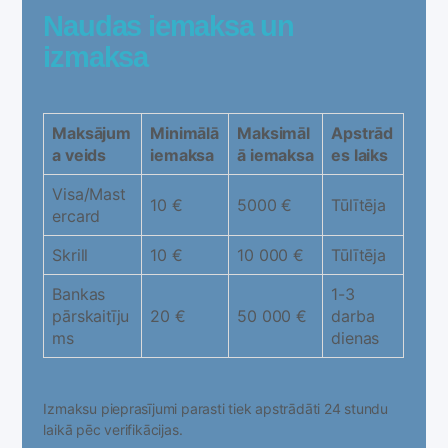
Naudas iemaksa un
izmaksa
Maksājum
Minimālā
Maksimāl
Apstrād
a veids
iemaksa
ā iemaksa
es laiks
Visa/Mast
10 €
5000 €
Tūlītēja
ercard
Skrill
10 €
10 000 €
Tūlītēja
Bankas
1-3
pārskaitīju
20 €
50 000 €
darba
ms
dienas
Izmaksu pieprasījumi parasti tiek apstrādāti 24 stundu
laikā pēc verifikācijas.