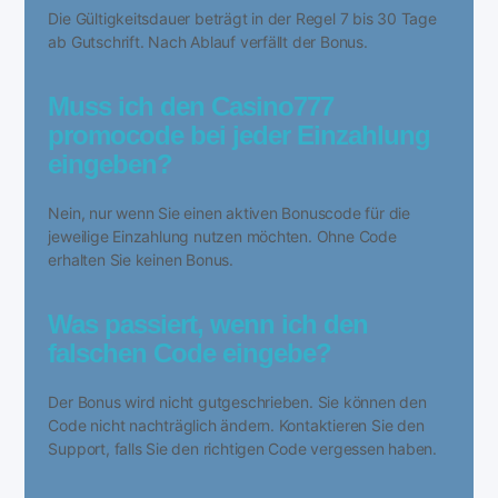
Die Gültigkeitsdauer beträgt in der Regel 7 bis 30 Tage
ab Gutschrift. Nach Ablauf verfällt der Bonus.
Muss ich den Casino777
promocode bei jeder Einzahlung
eingeben?
Nein, nur wenn Sie einen aktiven Bonuscode für die
jeweilige Einzahlung nutzen möchten. Ohne Code
erhalten Sie keinen Bonus.
Was passiert, wenn ich den
falschen Code eingebe?
Der Bonus wird nicht gutgeschrieben. Sie können den
Code nicht nachträglich ändern. Kontaktieren Sie den
Support, falls Sie den richtigen Code vergessen haben.