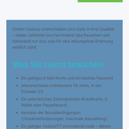
Online-Casinos unterscheiden sich stark in ihrer Qualität
– dieser Leitfaden durchschneidet das Rauschen und
behandelt nur das, was für eine reibungslose Erfahrung
wirklich zählt.
Was Sie zuerst brauchen
Ein gültiges E-Mail-Konto und ein starkes Passwort
Altersnachweis (mindestens 18 Jahre, in der
Schweiz 21)
Ein unterstütztes Zahlungsmittel (Kreditkarte, E-
Wallet oder Paysafecard)
Kenntnis der Bonusbedingungen
(Umsatzanforderungen, maximale Auszahlung)
Ein gültiger Casino777 promotional code – diesen