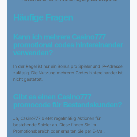
Häufige Fragen
Kann ich mehrere Casino777
promotional codes hintereinander
verwenden?
In der Regel ist nur ein Bonus pro Spieler und IP-Adresse
zulässig. Die Nutzung mehrerer Codes hintereinander ist
nicht gestattet.
Gibt es einen Casino777
promocode für Bestandskunden?
Ja, Casino777 bietet regelmäßig Aktionen für
bestehende Spieler an. Diese finden Sie im
Promotionsbereich oder erhalten Sie per E-Mail.