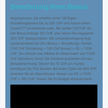
Berechnung Ihres Bonus
Angenommen, Sie erhalten einen 100%igen
Einzahlungsbonus bis zu 200 CHF und nutzen einen
Casino777 promotional code. Sie zahlen 100 CHF ein.
Der Bonus beträgt 100 CHF, also haben Sie insgesamt
200 CHF Spielguthaben. Die Umsatzbedingung liegt
typischerweise bei 35x (Bonus + Einzahlung). Formel:
(100 CHF Einzahlung + 100 CHF Bonus) × 35 = 7.000
CHF. Sie müssen also Wetten im Gesamtwert von 7.000
CHF platzieren, bevor Sie Gewinne auszahlen können.
Beispielrechnung: Setzen Sie 10 CHF pro Runde,
benötigen Sie 700 Runden. Bei einem Spiel mit 96% RTP
erwartet Sie ein theoretischer Verlust von 4% × 7.000
CHF = 280 CHF. Planen Sie Ihr Budget entsprechend.