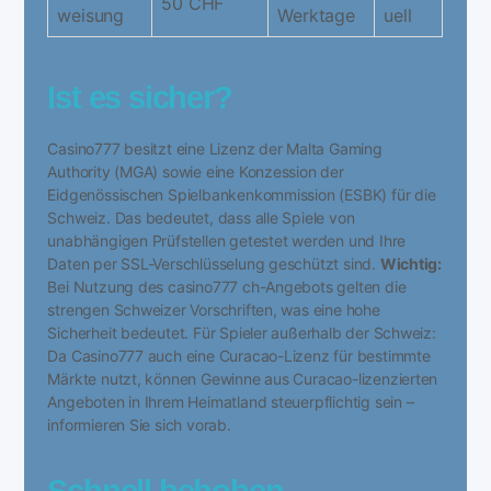
50 CHF
weisung
Werktage
uell
Ist es sicher?
Casino777 besitzt eine Lizenz der Malta Gaming
Authority (MGA) sowie eine Konzession der
Eidgenössischen Spielbankenkommission (ESBK) für die
Schweiz. Das bedeutet, dass alle Spiele von
unabhängigen Prüfstellen getestet werden und Ihre
Daten per SSL-Verschlüsselung geschützt sind.
Wichtig:
Bei Nutzung des casino777 ch-Angebots gelten die
strengen Schweizer Vorschriften, was eine hohe
Sicherheit bedeutet. Für Spieler außerhalb der Schweiz:
Da Casino777 auch eine Curacao-Lizenz für bestimmte
Märkte nutzt, können Gewinne aus Curacao-lizenzierten
Angeboten in Ihrem Heimatland steuerpflichtig sein –
informieren Sie sich vorab.
Schnell behoben