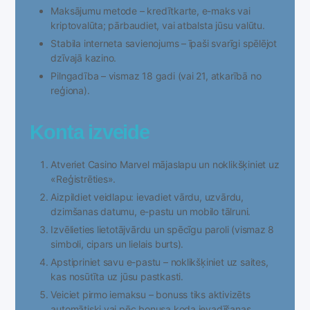
Maksājumu metode – kredītkarte, e-maks vai
kriptovalūta; pārbaudiet, vai atbalsta jūsu valūtu.
Stabila interneta savienojums – īpaši svarīgi spēlējot
dzīvajā kazino.
Pilngadība – vismaz 18 gadi (vai 21, atkarībā no
reģiona).
Konta izveide
Atveriet
Casino Marvel
mājaslapu un noklikšķiniet uz
«Reģistrēties».
Aizpildiet veidlapu: ievadiet vārdu, uzvārdu,
dzimšanas datumu, e-pastu un mobilo tālruni.
Izvēlieties lietotājvārdu un spēcīgu paroli (vismaz 8
simboli, cipars un lielais burts).
Apstipriniet savu e-pastu – noklikšķiniet uz saites,
kas nosūtīta uz jūsu pastkasti.
Veiciet pirmo iemaksu – bonuss tiks aktivizēts
automātiski vai pēc bonusa koda ievadīšanas.