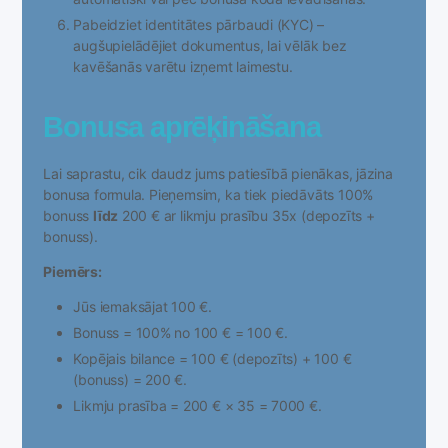
Pabeidziet identitātes pārbaudi (KYC) –
augšupielādējiet dokumentus, lai vēlāk bez
kavēšanās varētu izņemt laimestu.
Bonusa aprēķināšana
Lai saprastu, cik daudz jums patiesībā pienākas, jāzina
bonusa formula. Pieņemsim, ka tiek piedāvāts 100%
bonuss
līdz
200 € ar likmju prasību 35x (depozīts +
bonuss).
Piemērs:
Jūs iemaksājat 100 €.
Bonuss = 100% no 100 € = 100 €.
Kopējais bilance = 100 € (depozīts) + 100 €
(bonuss) = 200 €.
Likmju prasība = 200 € × 35 = 7000 €.