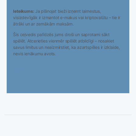
Ieteikums:
Ja plānojat bieži izņemt laimestus,
visizdevīgāk ir izmantot e-makus vai kriptovalūtu – tie ir
ātrāki un ar zemākām maksām.
Šis ceļvedis palīdzēs jums droši un saprotami sākt
spēlēt. Atcerieties vienmēr spēlēt atbildīgi – nosakiet
savus limitus un neaizmirstiet, ka azartspēles ir izklaide,
nevis ienākumu avots.
Tags :