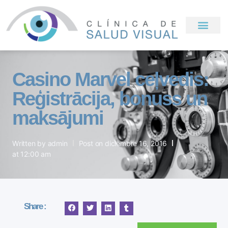
Casino Marvel ceļvedis:
Reģistrācija, bonuss un
maksājumi
Written by
admin
Post on
diciembre 16, 2016
at
12:00 am
Share :