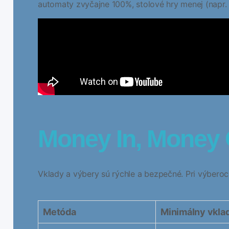
automaty zvyčajne 100%, stolové hry menej (napr.
Money In, Money 
Vklady a výbery sú rýchle a bezpečné. Pri výberoc
Metóda
Minimálny vkla