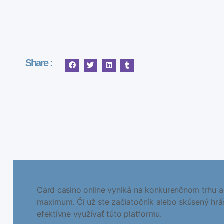
Share :
Card casino online
vyniká na konkurenčnom trhu a 
maximum. Či už ste začiatočník alebo skúsený hr
efektívne využívať túto platformu.