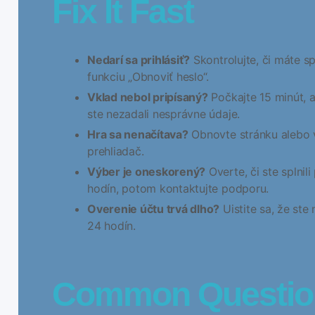
Fix It Fast
Nedarí sa prihlásiť?
Skontrolujte, či máte sp
funkciu „Obnoviť heslo“.
Vklad nebol pripísaný?
Počkajte 15 minút, a
ste nezadali nesprávne údaje.
Hra sa nenačítava?
Obnovte stránku alebo 
prehliadač.
Výber je oneskorený?
Overte, či ste splni
hodín, potom kontaktujte podporu.
Overenie účtu trvá dlho?
Uistite sa, že ste
24 hodín.
Common Questio