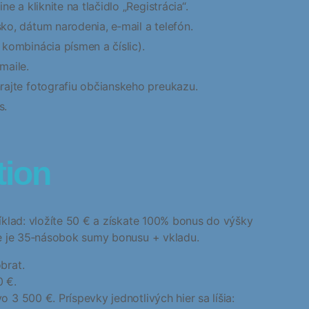
ine
a kliknite na tlačidlo „Registrácia“.
ko, dátum narodenia, e‑mail a telefón.
 kombinácia písmen a číslic).
maile.
hrajte fotografiu občianskeho preukazu.
s.
tion
íklad: vložíte 50 € a získate 100% bonus do výšky
ie je 35‑násobok sumy bonusu + vkladu.
brat.
0 €.
3 500 €. Príspevky jednotlivých hier sa líšia: