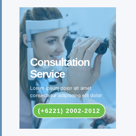
Consultation
Service
Lorem ipsum dolor sit amet
consectetur adipiscing elit dolor
(+6221) 2002-2012