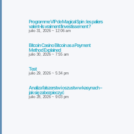
Programme VIP de Magical Spin : les paliers
valent-ils vraiment l’investissement ?
julio 31, 2026
12:06 am
Bitcoin Casino Bitcoin as a Payment
Method Explained
julio 30, 2026
7:55 am
Test
julio 29, 2026
5:34 pm
Analiza fałszerstw i oszustw w kasynach –
jak się zabezpieczyć
julio 28, 2026
9:03 pm