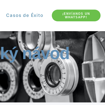
¡ENVÍANOS UN
Casos de Éxito
WHATSAPP!
cký návod