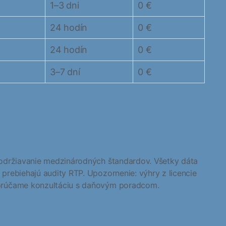
1–3 dni
0 €
24 hodín
0 €
24 hodín
0 €
3–7 dní
0 €
dodržiavanie medzinárodných štandardov. Všetky dáta
prebiehajú audity RTP. Upozornenie: výhry z licencie
porúčame konzultáciu s daňovým poradcom.