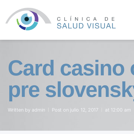
Card casino 
pre slovens
Written by
admin
Post on
julio 12, 2017
at
12:00 am