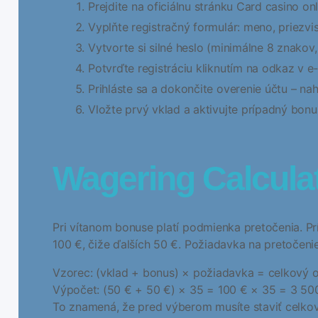
Prejdite na oficiálnu stránku
Card casino onl
Vyplňte registračný formulár: meno, priezvis
Vytvorte si silné heslo (minimálne 8 znakov,
Potvrďte registráciu kliknutím na odkaz v e‑
Prihláste sa a dokončite overenie účtu – na
Vložte prvý vklad a aktivujte prípadný bonu
Wagering Calcula
Pri vítanom bonuse platí podmienka pretočenia. Pr
100 €, čiže ďalších 50 €. Požiadavka na pretočen
Vzorec: (vklad + bonus) × požiadavka = celkový o
Výpočet: (50 € + 50 €) × 35 = 100 € × 35 = 3 50
To znamená, že pred výberom musíte staviť celkovo 