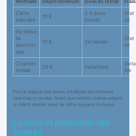
Méthode
Dépôt minimum
Délai de retrait
Frais
Carte
2-5 jours
Grat
10 €
bancaire
ouvrés
uit
Portefeui
lle
Grat
10 €
24 heures
électroni
uit
que
Cryptom
Varia
20 €
Instantané
onnaie
ble
Pour le
magical spin bonus
, privilégiez les méthodes
sans frais et rapides. Notez que certains casinos exigent
un dépôt minimal avant de retirer les gains du bonus.
Licence et protection des
joueurs