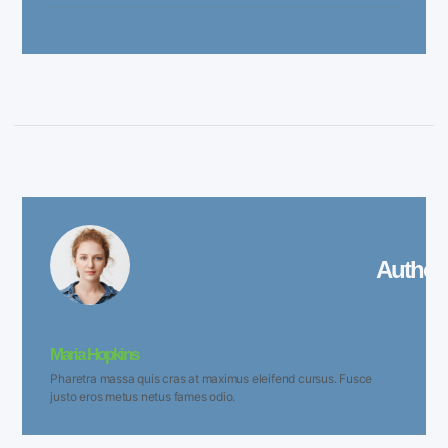
Author
Maria Hopkins
Pharetra massa quis cras at maximus eleifend cursus. Fusce
justo eros metus netus fames odio.