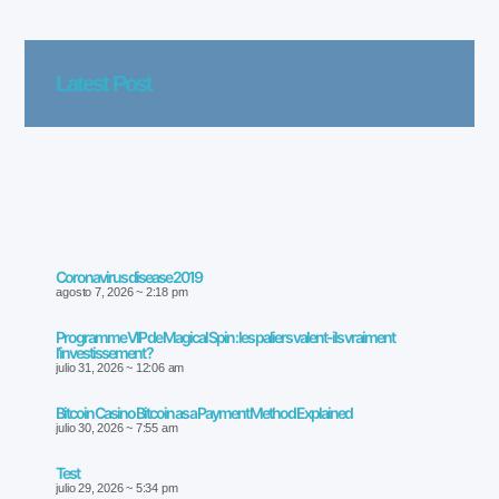
Latest Post
Coronavirus disease 2019
agosto 7, 2026
2:18 pm
Programme VIP de Magical Spin : les paliers valent-ils vraiment
l’investissement ?
julio 31, 2026
12:06 am
Bitcoin Casino Bitcoin as a Payment Method Explained
julio 30, 2026
7:55 am
Test
julio 29, 2026
5:34 pm