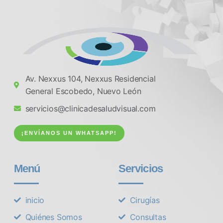
Av. Nexxus 104, Nexxus Residencial
General Escobedo, Nuevo León
servicios@clinicadesaludvisual.com
¡ENVÍANOS UN WHATSAPP!
Menú
Servicios
inicio
Cirugías
Quiénes Somos
Consultas