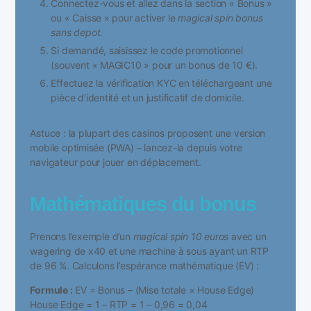
Connectez-vous et allez dans la section « Bonus »
ou « Caisse » pour activer le
magical spin bonus
sans depot
.
Si demandé, saisissez le code promotionnel
(souvent « MAGIC10 » pour un bonus de 10 €).
Effectuez la vérification KYC en téléchargeant une
pièce d’identité et un justificatif de domicile.
Astuce : la plupart des casinos proposent une version
mobile optimisée (PWA) – lancez-la depuis votre
navigateur pour jouer en déplacement.
Mathématiques du bonus
Prenons l’exemple d’un
magical spin 10 euros
avec un
wagering de x40 et une machine à sous ayant un RTP
de 96 %. Calculons l’espérance mathématique (EV) :
Formule :
EV = Bonus – (Mise totale × House Edge)
House Edge = 1 – RTP = 1 – 0,96 = 0,04