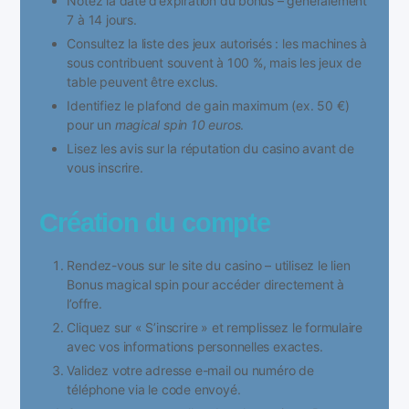
Notez la date d’expiration du bonus – généralement
7 à 14 jours.
Consultez la liste des jeux autorisés : les machines à
sous contribuent souvent à 100 %, mais les jeux de
table peuvent être exclus.
Identifiez le plafond de gain maximum (ex. 50 €)
pour un
magical spin 10 euros
.
Lisez les avis sur la réputation du casino avant de
vous inscrire.
Création du compte
Rendez-vous sur le site du casino – utilisez le lien
Bonus magical spin
pour accéder directement à
l’offre.
Cliquez sur « S’inscrire » et remplissez le formulaire
avec vos informations personnelles exactes.
Validez votre adresse e-mail ou numéro de
téléphone via le code envoyé.