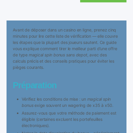
Avant de déposer dans un casino en ligne, prenez cinq
minutes pour lire cette liste de vérification — elle couvre
les étapes que la plupart des joueurs sautent. Ce guide
vous explique comment tirer le meilleur parti d’une offre
de type
magical spin bonus sans depot
, avec des
calculs précis et des conseils pratiques pour éviter les
pièges courants.
Préparation
Vérifiez les conditions de mise : un
magical spin
bonus
exige souvent un wagering de x35 à x50.
Assurez-vous que votre méthode de paiement est
éligible (certaines excluent les portefeuilles
électroniques).