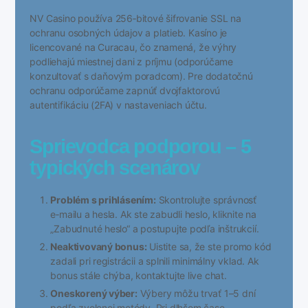
NV Casino používa 256‑bitové šifrovanie SSL na
ochranu osobných údajov a platieb. Kasíno je
licencované na Curacau, čo znamená, že výhry
podliehajú miestnej dani z príjmu (odporúčame
konzultovať s daňovým poradcom). Pre dodatočnú
ochranu odporúčame zapnúť dvojfaktorovú
autentifikáciu (2FA) v nastaveniach účtu.
Sprievodca podporou – 5
typických scenárov
Problém s prihlásením:
Skontrolujte správnosť
e‑mailu a hesla. Ak ste zabudli heslo, kliknite na
„Zabudnuté heslo“ a postupujte podľa inštrukcií.
Neaktivovaný bonus:
Uistite sa, že ste promo kód
zadali pri registrácii a splnili minimálny vklad. Ak
bonus stále chýba, kontaktujte live chat.
Oneskorený výber:
Výbery môžu trvať 1–5 dní
podľa zvolenej metódy. Pri dlhšom čase