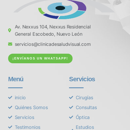
Av. Nexxus 104, Nexxus Residencial
General Escobedo, Nuevo León
servicios@clinicadesaludvisual.com
¡ENVÍANOS UN WHATSAPP!
Menú
Servicios
inicio
Cirugías
Quiénes Somos
Consultas
Servicios
Óptica
Testimonios
Estudios