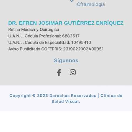
Oftalmología
DR. EFREN JOSIMAR GUTIÉRREZ ENRÍQUEZ
Retina Médica y Quirúrgica
U.A.N.L. Cédula Profesional: 6883517
U.A.N.L. Cédula de Especialidad: 10495410
Aviso Publicitario COFEPRIS: 2319022002A00051
Síguenos
Copyright © 2023 Derechos Reservados | Clínica de
Salud Visual.