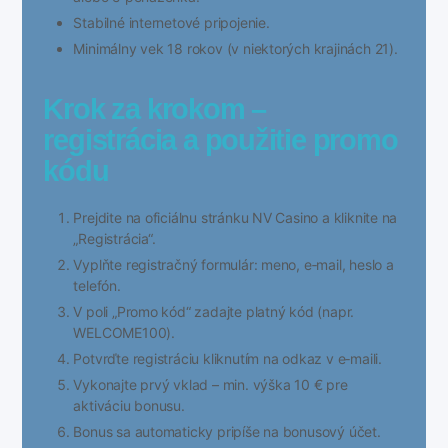
Stabilné internetové pripojenie.
Minimálny vek 18 rokov (v niektorých krajinách 21).
Krok za krokom –
registrácia a použitie promo
kódu
Prejdite na oficiálnu stránku NV Casino a kliknite na
„Registrácia“.
Vyplňte registračný formulár: meno, e‑mail, heslo a
telefón.
V poli „Promo kód“ zadajte platný kód (napr.
WELCOME100).
Potvrďte registráciu kliknutím na odkaz v e‑maili.
Vykonajte prvý vklad – min. výška 10 € pre
aktiváciu bonusu.
Bonus sa automaticky pripíše na bonusový účet.