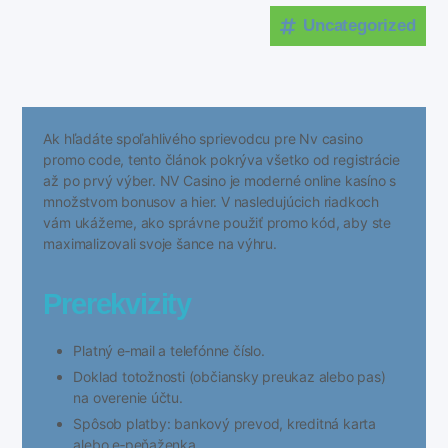
Uncategorized
Ak hľadáte spoľahlivého sprievodcu pre
Nv casino
promo code
, tento článok pokrýva všetko od registrácie
až po prvý výber. NV Casino je moderné online kasíno s
množstvom bonusov a hier. V nasledujúcich riadkoch
vám ukážeme, ako správne použiť promo kód, aby ste
maximalizovali svoje šance na výhru.
Prerekvizity
Platný e‑mail a telefónne číslo.
Doklad totožnosti (občiansky preukaz alebo pas)
na overenie účtu.
Spôsob platby: bankový prevod, kreditná karta
alebo e‑peňaženka.