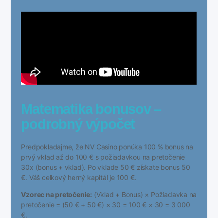
Matematika bonusov –
podrobný výpočet
Predpokladajme, že NV Casino ponúka 100 % bonus na
prvý vklad až do 100 € s požiadavkou na pretočenie
30x (bonus + vklad). Po vklade 50 € získate bonus 50
€. Váš celkový herný kapitál je 100 €.
Vzorec na pretočenie:
(Vklad + Bonus) × Požiadavka na
pretočenie = (50 € + 50 €) × 30 = 100 € × 30 = 3 000
€.