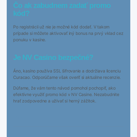
Čo ak zabudnem zadať promo
kód?
Po registrácii už nie je možné kód dodať. V takom
prípade si môžete aktivovať iný bonus na prvý vklad cez
ponuku v kasíne.
Je NV Casino bezpečné?
Áno, kasíno používa SSL šifrovanie a dodržiava licenciu
Curacao. Odporúčame však overiť si aktuálne recenzie.
Dúfame, že vám tento návod pomohol pochopiť, ako
efektívne využiť promo kód v NV Casine. Nezabudnite
hrať zodpovedne a užívať si herný zážitok.
Tags :