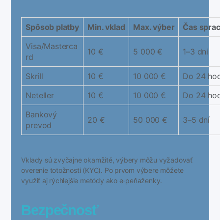
Spôsob platby
Min. vklad
Max. výber
Čas sprac
Visa/Masterca
10 €
5 000 €
1–3 dni
rd
Skrill
10 €
10 000 €
Do 24 hod
Neteller
10 €
10 000 €
Do 24 hod
Bankový
20 €
50 000 €
3–5 dní
prevod
Vklady sú zvyčajne okamžité, výbery môžu vyžadovať
overenie totožnosti (KYC). Po prvom výbere môžete
využiť aj rýchlejšie metódy ako e‑peňaženky.
Bezpečnosť