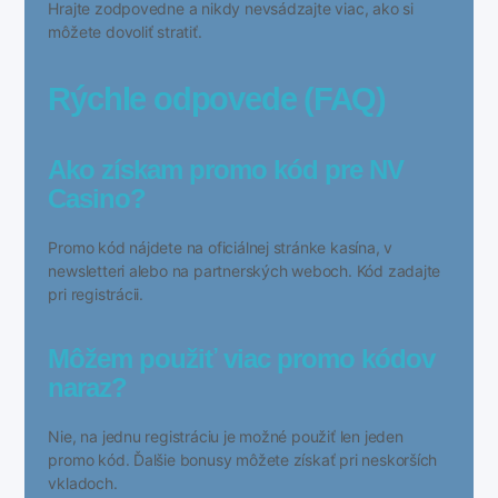
Hrajte zodpovedne a nikdy nevsádzajte viac, ako si
môžete dovoliť stratiť.
Rýchle odpovede (FAQ)
Ako získam promo kód pre NV
Casino?
Promo kód nájdete na oficiálnej stránke kasína, v
newsletteri alebo na partnerských weboch. Kód zadajte
pri registrácii.
Môžem použiť viac promo kódov
naraz?
Nie, na jednu registráciu je možné použiť len jeden
promo kód. Ďalšie bonusy môžete získať pri neskorších
vkladoch.