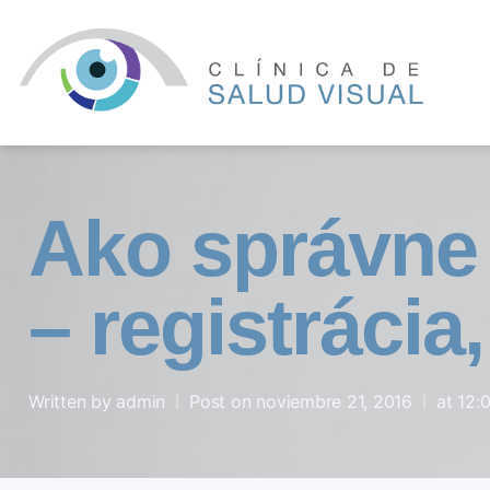
Ako správne 
– registrácia,
Written by
admin
Post on
noviembre 21, 2016
at
12: