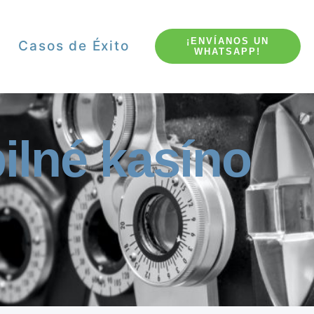
¡ENVÍANOS UN
Casos de Éxito
WHATSAPP!
ilné kasíno