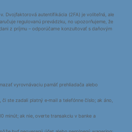
 Dvojfaktorová autentifikácia (2FA) je voliteľná, ale
aručuje regulovanú prevádzku, no upozorňujeme, že
 dani z príjmu – odporúčame konzultovať s daňovým
ymazať vyrovnávaciu pamäť prehliadača alebo
 či ste zadali platný e‑mail a telefónne číslo; ak áno,
10 minút; ak nie, overte transakciu v banke a
ôže byť neoverený účet alebo nesplnený wagering;