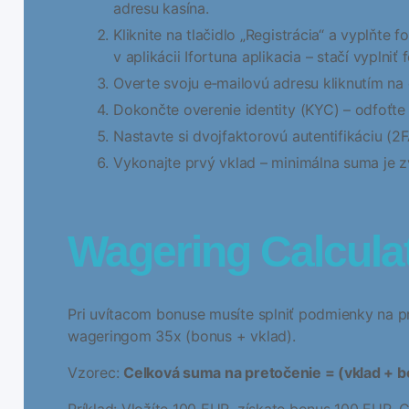
adresu kasína.
Kliknite na tlačidlo „Registrácia“ a vyplňte
v aplikácii
Ifortuna aplikacia
– stačí vyplniť 
Overte svoju e‑mailovú adresu kliknutím na 
Dokončte overenie identity (KYC) – odfoťte
Nastavte si dvojfaktorovú autentifikáciu (2
Vykonajte prvý vklad – minimálna suma je z
Wagering Calcula
Pri uvítacom bonuse musíte splniť podmienky na 
wageringom 35x (bonus + vklad).
Vzorec:
Celková suma na pretočenie = (vklad + 
Príklad: Vložíte 100 EUR, získate bonus 100 EUR.