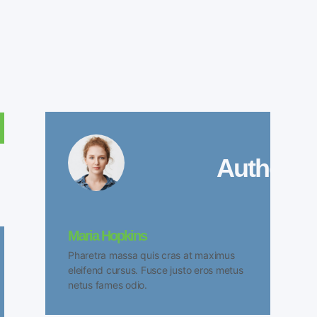
Author
Maria Hopkins
Pharetra massa quis cras at maximus
eleifend cursus. Fusce justo eros metus
netus fames odio.