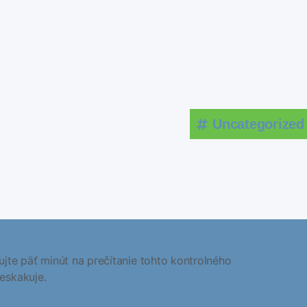
Uncategorized
jte päť minút na prečítanie tohto kontrolného
eskakuje.