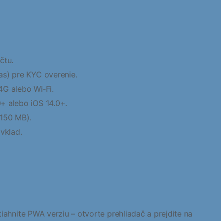
čtu.
s) pre KYC overenie.
4G alebo Wi‑Fi.
+ alebo iOS 14.0+.
 150 MB).
vklad.
stiahnite PWA verziu – otvorte prehliadač a prejdite na