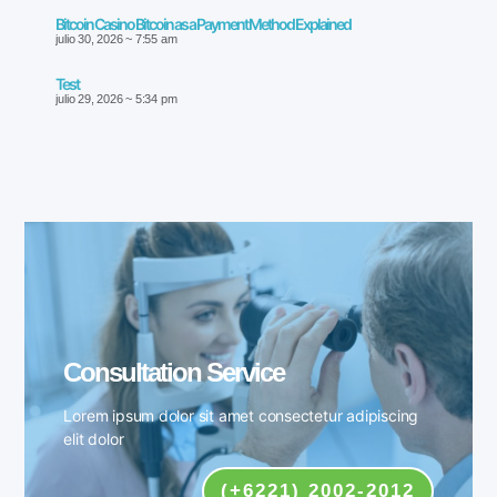
Bitcoin Casino Bitcoin as a Payment Method Explained
julio 30, 2026
7:55 am
Test
julio 29, 2026
5:34 pm
Consultation Service
Lorem ipsum dolor sit amet consectetur adipiscing
elit dolor
(+6221) 2002-2012