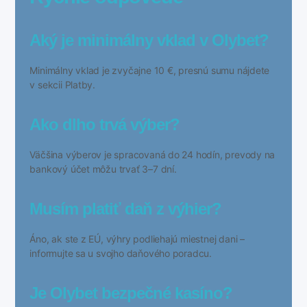
Aký je minimálny vklad v Olybet?
Minimálny vklad je zvyčajne 10 €, presnú sumu nájdete
v sekcii Platby.
Ako dlho trvá výber?
Väčšina výberov je spracovaná do 24 hodín, prevody na
bankový účet môžu trvať 3–7 dní.
Musím platiť daň z výhier?
Áno, ak ste z EÚ, výhry podliehajú miestnej dani –
informujte sa u svojho daňového poradcu.
Je Olybet bezpečné kasíno?