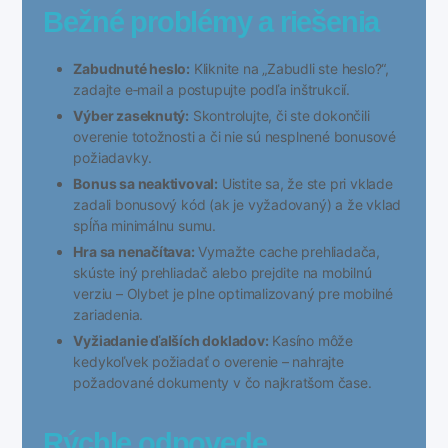
Bežné problémy a riešenia
Zabudnuté heslo:
Kliknite na „Zabudli ste heslo?“,
zadajte e‑mail a postupujte podľa inštrukcií.
Výber zaseknutý:
Skontrolujte, či ste dokončili
overenie totožnosti a či nie sú nesplnené bonusové
požiadavky.
Bonus sa neaktivoval:
Uistite sa, že ste pri vklade
zadali bonusový kód (ak je vyžadovaný) a že vklad
spĺňa minimálnu sumu.
Hra sa nenačítava:
Vymažte cache prehliadača,
skúste iný prehliadač alebo prejdite na mobilnú
verziu – Olybet je plne optimalizovaný pre mobilné
zariadenia.
Vyžiadanie ďalších dokladov:
Kasíno môže
kedykoľvek požiadať o overenie – nahrajte
požadované dokumenty v čo najkratšom čase.
Rýchle odpovede