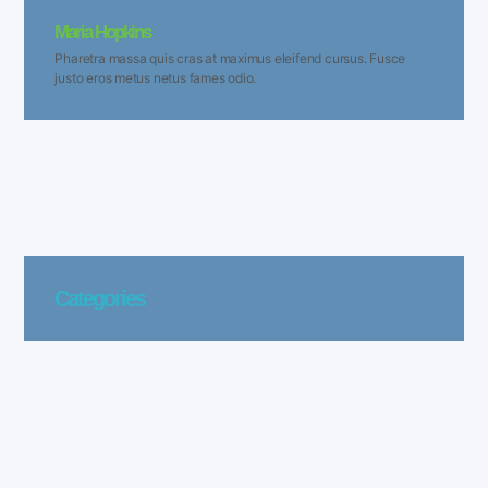
Maria Hopkins
Pharetra massa quis cras at maximus eleifend cursus. Fusce
justo eros metus netus fames odio.
Categories