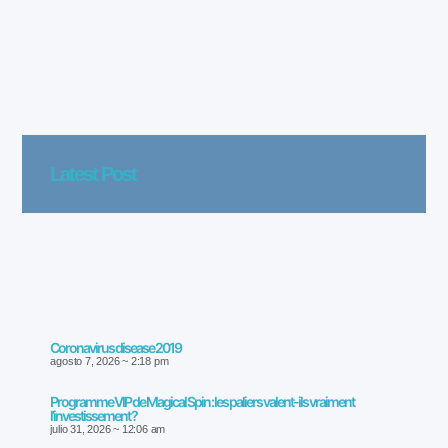
Latest Post
Coronavirus disease 2019
agosto 7, 2026
2:18 pm
Programme VIP de Magical Spin : les paliers valent-ils vraiment
l’investissement ?
julio 31, 2026
12:06 am