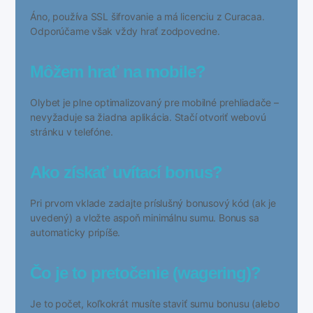
Áno, používa SSL šifrovanie a má licenciu z Curacaa.
Odporúčame však vždy hrať zodpovedne.
Môžem hrať na mobile?
Olybet je plne optimalizovaný pre mobilné prehliadače –
nevyžaduje sa žiadna aplikácia. Stačí otvoriť webovú
stránku v telefóne.
Ako získať uvítací bonus?
Pri prvom vklade zadajte príslušný bonusový kód (ak je
uvedený) a vložte aspoň minimálnu sumu. Bonus sa
automaticky pripíše.
Čo je to pretočenie (wagering)?
Je to počet, koľkokrát musíte staviť sumu bonusu (alebo