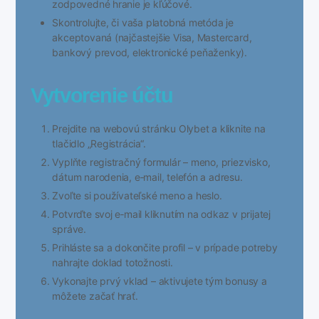
zodpovedné hranie je kľúčové.
Skontrolujte, či vaša platobná metóda je
akceptovaná (najčastejšie Visa, Mastercard,
bankový prevod, elektronické peňaženky).
Vytvorenie účtu
Prejdite na webovú stránku Olybet a kliknite na
tlačidlo „Registrácia“.
Vyplňte registračný formulár – meno, priezvisko,
dátum narodenia, e‑mail, telefón a adresu.
Zvoľte si používateľské meno a heslo.
Potvrďte svoj e‑mail kliknutím na odkaz v prijatej
správe.
Prihláste sa a dokončite profil – v prípade potreby
nahrajte doklad totožnosti.
Vykonajte prvý vklad – aktivujete tým bonusy a
môžete začať hrať.