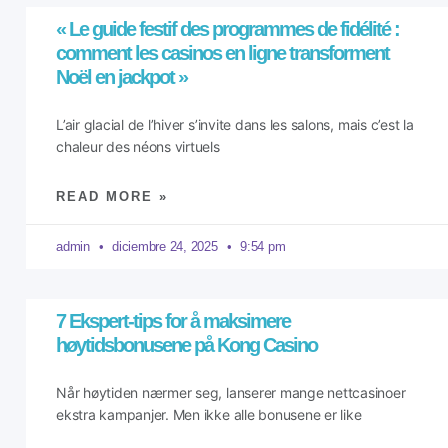
« Le guide festif des programmes de fidélité :
comment les casinos en ligne transforment
Noël en jackpot »
L’air glacial de l’hiver s’invite dans les salons, mais c’est la
chaleur des néons virtuels
READ MORE »
admin
diciembre 24, 2025
9:54 pm
7 Ekspert‑tips for å maksimere
høytidsbonusene på Kong Casino
Når høytiden nærmer seg, lanserer mange nettcasinoer
ekstra kampanjer. Men ikke alle bonusene er like