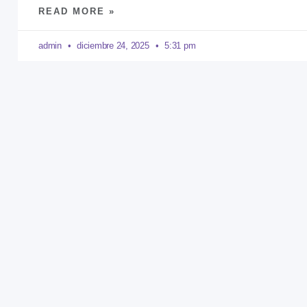
READ MORE »
admin
diciembre 24, 2025
5:31 pm