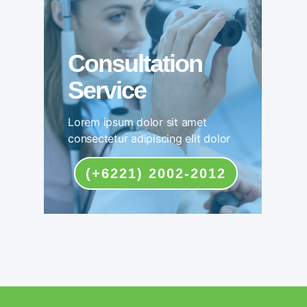
Consultation
Service
Lorem ipsum dolor sit amet
consectetur adipiscing elit dolor
(+6221) 2002-2012