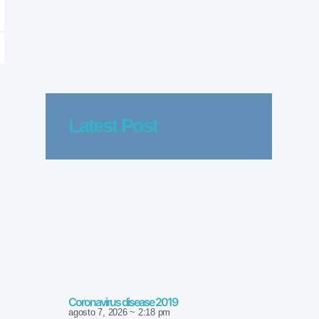
Latest Post
Coronavirus disease 2019
agosto 7, 2026
2:18 pm